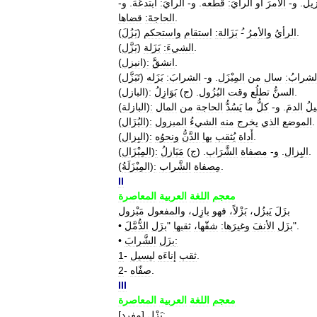
زيل
.
و
-
الأمرَ
أو
الرأيَ:
قطعه
.
و
-
الرأيَ:
ابتدعَهَ
.
و
-
.
الحاجةَ:
قضاها
.
الرأيُ
والأمرُ
-
بَزَالة:
استقام
واستحكم
)
بَزُلَ
(
.
الشيءَ:
بَزَلة
)
بَزَّل
(
.
انشقَّ
:
)
انبزل
(
لشرابُ:
سال
من
المِبْزَل
.
و
-
الشرابَ:
بَزَله
)
تَبَزَّل
(
.
السنُّ
تطلُع
وقت
البُزُول
. (
ج
)
بَوَازِلُ
:
)
البازل
(
يلُ
الدمَ
.
و
-
كلُّ
ما
يَسُدُّ
الحاجة
من
المال
:
)
البازلة
(
.
الموضع
الذي
يخرج
منه
الشيءُ
المبزول
:
)
البُزَال
(
.
أَداة
يُثقب
بها
الدَّنُّ
ونحوُه
:
)
البِزال
(
.
البِزال
.
و
-
مصفاة
الشَّرَاب
. (
ج
)
مَبَازلُ
:
)
المِبْزَال
(
.
مِصفاة
الشَّراب
:
)
المِبْزَلَةُ
(
II
معجم
اللغة
العربية
المعاصرة
بزَلَ
يَبزُل،
بَزْلاً،
فهو
بازِل،
والمفعول
مَبْزول
".
بزَل
الأنفَ
وغيرَها:
شقّها،
ثقبها
"
بزَل
الدُّمَّلَ
•
الشَّرابَ:
بزَل
•
.
ثقب
إناءَه
ليسيل
-
1
.
صفّاه
-
2
III
معجم
اللغة
العربية
المعاصرة
:
بَزْل
[
مفرد
]