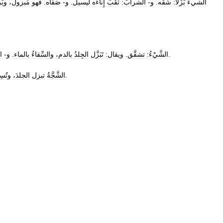
الشيءَ
بَزْلا:
شُقَّه
.
و
-
الشرابَ:
ثَقَبَ
إِناءَه
ليسيل
.
و
-
صَفَّاه
.
فهو
مَبزولُ،
وبَ
.
الشَّيْءُ:
تشقَّق
.
ويقال:
تَبَزَّل
الجِلدُ
بالدم،
والسِّقاءُ
بالماء
.
و
-
ا
.
الشَّجَّةُ
تبزل
الجلدَ،
وتُسِ