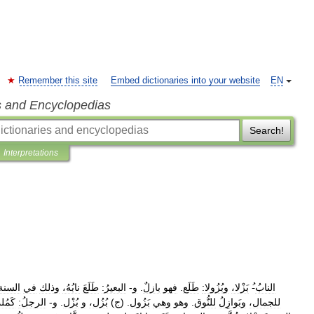
Remember this site
Embed dictionaries into your website
EN
s and Encyclopedias
Search!
Interpretations
النابُ
-
بَزْلا،
وبُزُولا:
طَلَع
.
فهو
بازلٌ
.
و
-
البعيرُ:
طَلَعَ
نابُهُ،
وذلك
في
السنة
للجمال،
وبَوازِلُ
للنُّوق
.
وهو
وهي
بَزُول
. (
ج
)
بُزُل،
و
بُزْل
.
و
-
الرجلُ:
كَمُ