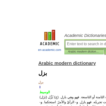
Academic Dictionarie
en-academic.com
Arabic modern dictionary
Arabic modern dictionary
بزل
بزل
I
الوسيط
الثامنة
أو
التاسعة
.
فهو
وهي
بازل
. (
ج
)
بُزَّل
)
بَزَل
(
لت
تجربتُه
.
فهو
بازل
.
و
-
الرأيُ
والأمرُ:
استحكما
.
و
-