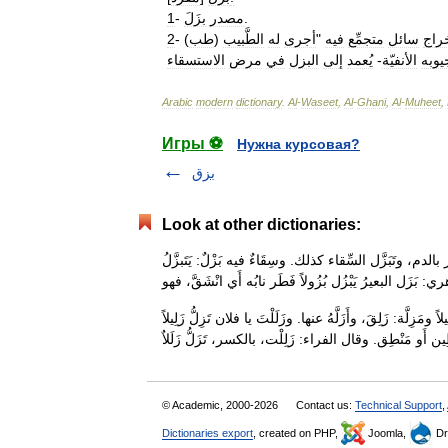
.
مصدر
بزَلَ
-
1
راج
سائل
متجمِّع
فيه
"
أجرى
له
الطَّبيب
)
طب
- (
2
يوبه
الأنفيّة
-
يُعمد
إلى
البزل
في
مرض
الاستسقاء
Arabic
modern
dictionary
.
Al
-
Waseet
,
Al
-
Ghani
,
Al
-
Muheet
,
Игры ⚽
Нужна курсовая?
بزق
Look at other dictionaries:
 بالدم، وتَبَزَّل السِّقاء كذلك. وسِقَاءٌ فيه بَزْلٌ: يَتَبزَّلُ
َزِلَّة: زَلِقَ، وأَزَلَّهُ عنها. وزَلَلْتَ يا فلان تَزِلُّ زَلِيلاً
© Academic, 2000-2026
Contact us:
Technical Support
,
Dictionaries export
, created on PHP,
Joomla,
Dr